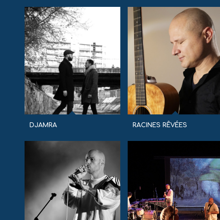
DJAMRA
RACINES RÊVÉES