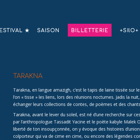
ESTIVAL ★
SAISON
BILLETTERIE
+SIlO+
TARAKNA
Tarakna, en langue amazigh, c’est le tapis de laine tissée sur le
l’on « tisse » les liens, lors des réunions nocturnes. Jadis la n
échanger leurs collections de contes, de poèmes et des chants j
Tarakna, avant le lever du soleil, est né d’une recherche sur 
par l’anthropologue Tassadit Yacine et le poète kabyle Malek O
liberté de ton insoupçonnée, on y évoque des histoires d’union
colporteur qui va de cime en cime, ou encore des légendes co