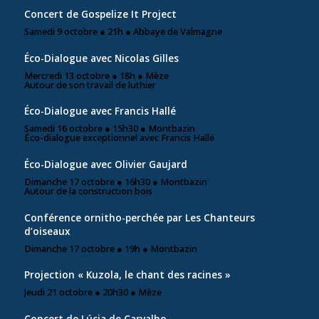
Concert de Gospelize It Project
Samedi 9 octobre ● 21h ● Abbaye de Valmagne
Éco-Dialogue avec Nicolas Gilles
Mercredi 13 octobre ● 18h ● Mèze
Autour de son travail de luthier
Éco-Dialogue avec Francis Hallé
Samedi 16 octobre ● 15h30 ● Montbazin
Éco-dialogue exceptionnel avec Francis Hallé
Éco-Dialogue avec Olivier Gaujard
Dimanche 17 octobre ● 16h30 ● Montbazin
Autour de la construction bois
Conférence ornitho-perchée par Les Chanteurs
d’oiseaux
Dimanche 17 octobre ● 19h ● Montbazin
Projection « Kuzola, le chant des racines »
Jeudi 21 octobre ● 20h30 ● Mèze
Concert de Lúcia de Carvalho