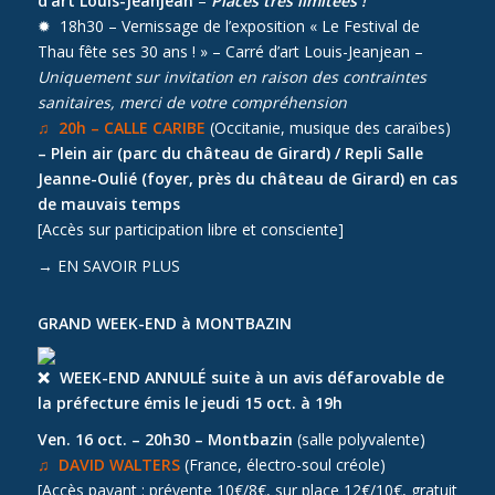
d’art Louis-Jeanjean
–
Places très limitées !
✹ 18h30 – Vernissage de l’exposition « Le Festival de
Thau fête ses 30 ans ! » – Carré d’art Louis-Jeanjean –
Uniquement sur invitation en raison des contraintes
sanitaires, merci de votre compréhension
♫ 20h – CALLE CARIBE
(Occitanie, musique des caraïbes)
– Plein air (parc du château de Girard) / Repli Salle
Jeanne-Oulié (foyer, près du château de Girard) en cas
de mauvais temps
[Accès sur participation libre et consciente]
→
EN SAVOIR PLUS
GRAND WEEK-END à MONTBAZIN
WEEK-END ANNULÉ
suite à un avis défarovable de
la préfecture émis le jeudi 15 oct. à 19h
Ven. 16 oct. – 20h30 – Montbazin
(salle polyvalente)
♫ DAVID WALTERS
(France, électro-soul créole)
[Accès payant : prévente 10€/8€, sur place 12€/10€, gratuit