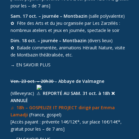
pour les – de 7 ans]
Sam. 17 oct. – journée – Montbazin
(salle polyvalente)
✿ Fête des Arts et du Jeu organisée par Les Zarzélés :
nombreux ateliers et jeux en journée, spectacle le soir
Dim. 18 oct. – journée – Montbazin
(divers lieux)
✿ Balade commentée, animations Hérault Nature, visite
de Montbazin théâtralisée, etc.
→
EN SAVOIR PLUS
Ven. 23 oct. – 20h30
– Abbaye de Valmagne
(Villeveyrac)
REPORTÉ AU SAM. 31 oct. à 18h ❌
ANNULÉ
♫ 18h – GOSPELIZE IT PROJECT dirigé par Emma
Lamadji
(France, gospel)
[Accès payant : prévente 14€/12€*, sur place 16€/14€*,
gratuit pour les – de 7 ans]