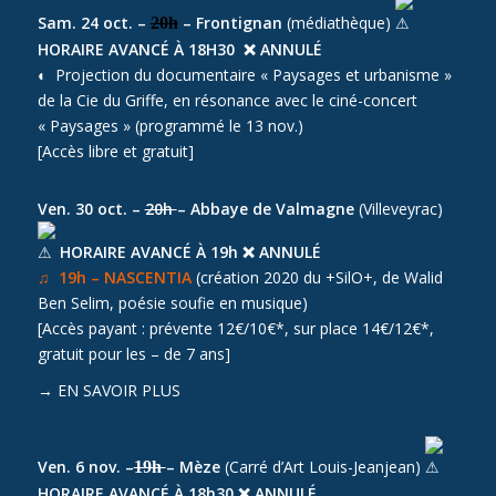
Sam. 24 oct. –
– Frontignan
(médiathèque)
20h
HORAIRE AVANCÉ À 18H30 ❌ ANNULÉ
◐ Projection du documentaire « Paysages et urbanisme »
de la Cie du Griffe, en résonance avec le ciné-concert
« Paysages » (programmé le 13 nov.)
[Accès libre et gratuit]
Ven. 30 oct. –
20h
– Abbaye de Valmagne
(Villeveyrac)
HORAIRE AVANCÉ À 19h ❌ ANNULÉ
♫ 19h – NASCENTIA
(création 2020 du +SilO+, de Walid
Ben Selim, poésie soufie en musique)
[Accès payant : prévente 12€/10€*, sur place 14€/12€*,
gratuit pour les – de 7 ans]
→
EN SAVOIR PLUS
Ven. 6 nov. –
– Mèze
(Carré d’Art Louis-Jeanjean)
19h
HORAIRE AVANCÉ À 18h30 ❌ ANNULÉ