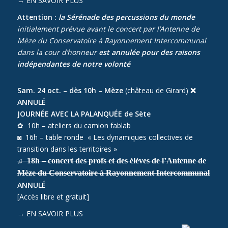
→
EN SAVOIR PLUS
Attention :
la Sérénade des percussions du monde
initialement prévue avant le concert par l’Antenne de
Mèze du Conservatoire à Rayonnement Intercommunal
dans la cour d’honneur
est annulée pour des raisons
indépendantes de notre volonté
Sam. 24 oct. – dès 10h – Mèze
(château de Girard)
❌
ANNULÉ
JOURNÉE AVEC LA PALANQUÉE de Sète
✿ 10h – ateliers du camion fablab
◙ 16h – table ronde « Les dynamiques collectives de
transition dans les territoires »
♫
18h – concert des profs et des élèves de l’Antenne de
Mèze du Conservatoire à Rayonnement Intercommunal
ANNULÉ
[Accès libre et gratuit]
→
EN SAVOIR PLUS