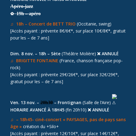
Apéro-jazz
✿
19h – apéro
♫ 18h – Concert de BETT TRIO
(Occitanie, swing)
[Accès payant : prévente 8€/6€*, sur place 10€/8€*, gratuit
pour les – de 7 ans]
Dim. 8 nov. – 18h – Sète
(Théâtre Molière)
❌ ANNULÉ
♫ BRIGITTE FONTAINE
(France, chanson française pop-
rock)
[Accès payant : prévente 29€/26€*, sur place 32€/29€*,
gratuit pour les – de 7 ans]
Ven. 13 nov. –
–
Frontignan
(Salle de l’Aire)
20h30
HORAIRE AVANCÉ À 18H45
(fin 20h10)
❌ ANNULÉ
♫ – 18h45- ciné-concert « PAYSAGES, pas de pays sans
âge »
création du +Silo+
[Accès payant : prévente 12€/10€*, sur place 14€/12€*,