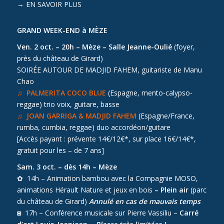
→
EN SAVOIR PLUS
GRAND WEEK-END à MÈZE
Ven. 2 oct. – 20h – Mèze – Salle Jeanne-Oulié
(foyer,
près du château de Girard)
SOIRÉE AUTOUR DE MADJID FAHEM, guitariste de Manu
Chao
♫ PALMERITA COCO BLUE
(Espagne, mento-calypso-
reggae) trio voix, guitare, basse
♫ JOAN GARRIGA & MADJID FAHEM
(Espagne/France,
rumba, cumbia, reggae) duo accordéon/guitare
[Accès payant : prévente 14€/12€*, sur place 16€/14€*,
gratuit pour les – de 7 ans]
Sam. 3 oct. – dès 14h – Mèze
✿ 14h – Animation bambou avec la Compagnie MOSO,
animations Hérault Nature et jeux en bois
– Plein air
(parc
du château de Girard)
Annulé en cas de mauvais temps
◙ 17h – Conférence musicale sur Pierre Vassiliu –
Carré