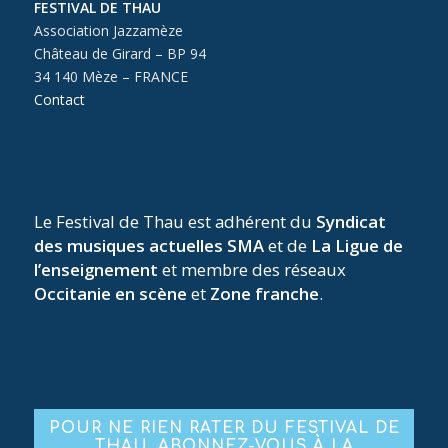
FESTIVAL DE THAU
Association Jazzamèze
Château de Girard – BP 94
34 140 Mèze – FRANCE
Contact
Le Festival de Thau est adhérent du
Syndicat
des musiques actuelles SMA
et de
La Ligue de
l’enseignement
et membre des réseaux
Occitanie en scène
et
Zone franche
.
POUR NE RIEN RATER DU FESTIVAL DE
THAU, ABONNEZ-VOUS À LA