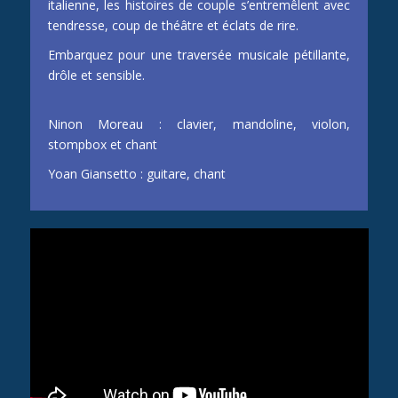
italienne, les histoires de couple s’entremêlent avec
tendresse, coup de théâtre et éclats de rire.
Embarquez pour une traversée musicale pétillante,
drôle et sensible.
Ninon Moreau :
clavier, mandoline, violon,
stompbox et chant
Yoan Giansetto :
guitare, chant