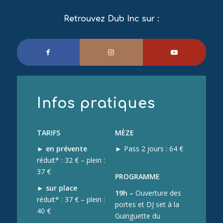
Retrouvez Dub Inc sur :
Infos pratiques
TARIFS
MÈZE
►
en prévente
► Pass 2 jours : 64 €
réduit* : 32 € – plein :
37 €
PROGRAMME
►
sur place
19h –
Ouverture des
réduit* : 37 € – plein :
portes et DJ set à la
40 €
Guinguette du