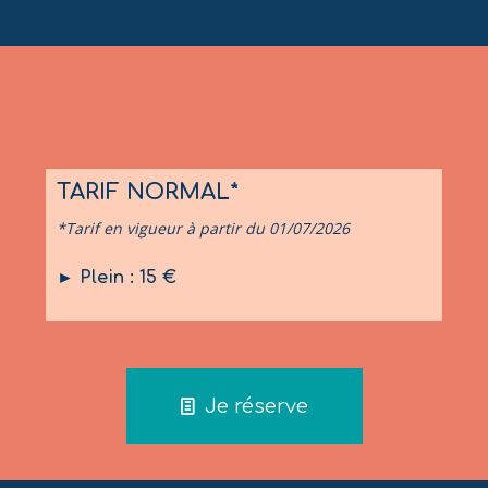
TARIF NORMAL*
*Tarif en vigueur à partir du 01/07/2026
► Plein : 15 €
Je réserve