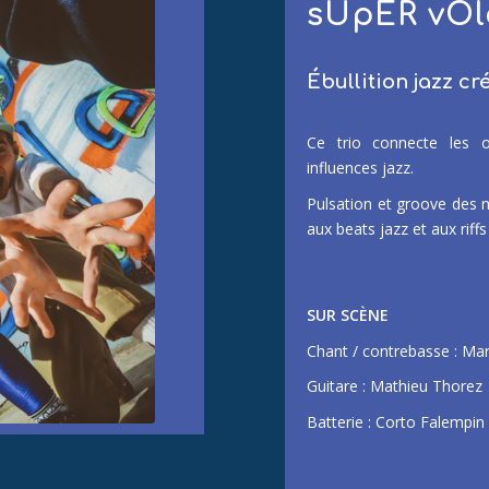
sUpER vO
Ébullition jazz cr
Ce trio connecte les o
influences jazz.
Pulsation et groove des m
aux beats jazz et aux riff
SUR SCÈNE
Chant / contrebasse : M
Guitare : Mathieu Thorez
Batterie : Corto Falempin