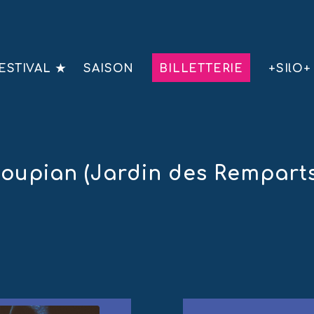
ESTIVAL ★
SAISON
BILLETTERIE
+SIlO+
I Loupian (Jardin des Rempart