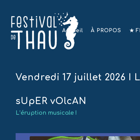
Accueil
À PROPOS
★ F
Vendredi 17 juillet 2026 
sUpER vOlcAN
L’éruption musicale !