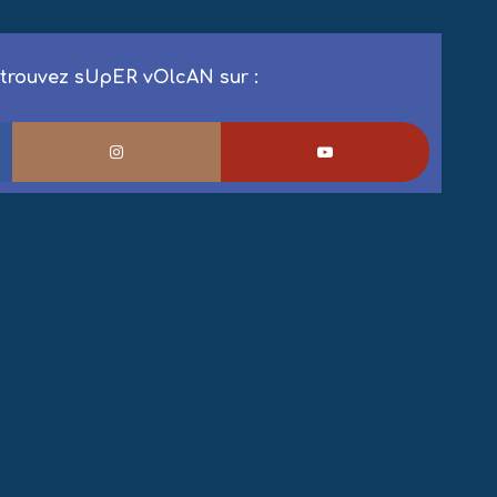
trouvez sUpER vOlcAN sur :